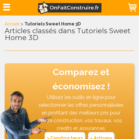
Accueil
>
Tutoriels Sweet Home 3D
Articles classés dans Tutoriels Sweet
Home 3D
Comparez et
économisez !
Utilisez les outils en ligne pour
sélectionner les offres personnalisées
en profitant des meilleurs prix pour
votre construction, vos travaux, vos
crédits et assurances.
> Constructeurs
> Artisans