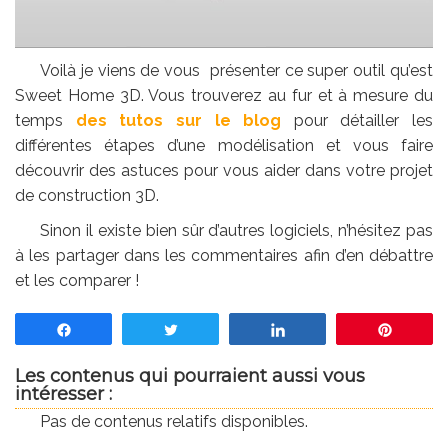
Voilà je viens de vous présenter ce super outil qu’est
Sweet Home 3D. Vous trouverez au fur et à mesure du
temps
des tutos sur le blog
pour détailler les
différentes étapes d’une modélisation et vous faire
découvrir des astuces pour vous aider dans votre projet
de construction 3D.
Sinon il existe bien sûr d’autres logiciels, n’hésitez pas
à les partager dans les commentaires afin d’en débattre
et les comparer !
Partagez
Tweetez
Partagez
Enregis
Les contenus qui pourraient aussi vous
intéresser :
Pas de contenus relatifs disponibles.