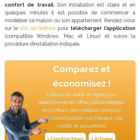
confort de travail
. Son installation est claire et en
quelques minutes il est possible de commencer à
modéliser sa maison ou son appartement. Rendez-vous
sur le
site de l’éditeur
pour
télécharger l’application
(compatible Windows, Mac et Linux) et suivre la
procédure d’installation indiquée.
Comparez et
économisez !
Utilisez les outils en ligne pour
sélectionner les offres personnalisées
en profitant des meilleurs prix pour
votre construction, vos travaux, vos
crédits et assurances.
> Constructeurs
> Artisans