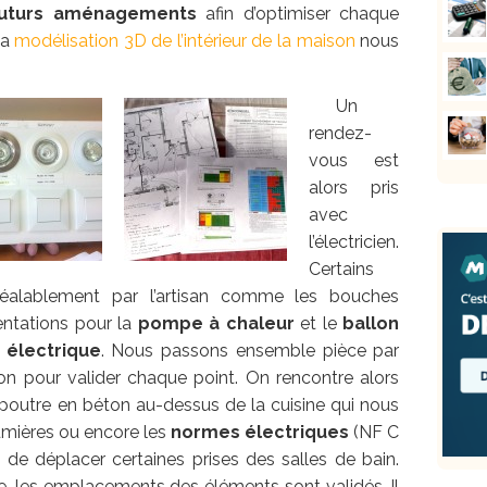
futurs aménagements
afin d’optimiser chaque
la
modélisation 3D de l’intérieur de la maison
nous
Un
rendez-
vous est
alors pris
avec
l’électricien.
Certains
éalablement par l’artisan comme les bouches
mentations pour la
pompe à chaleur
et le
ballon
 électrique
. Nous passons ensemble pièce par
ion pour valider chaque point. On rencontre alors
poutre en béton au-dessus de la cuisine qui nous
umières ou encore les
normes électriques
(NF C
 de déplacer certaines prises des salles de bain.
, les emplacements des éléments sont validés. Il