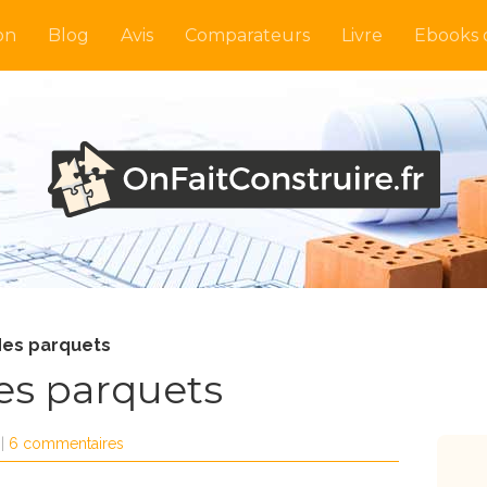
on
Blog
Avis
Comparateurs
Livre
Ebooks o
des parquets
es parquets
|
6 commentaires