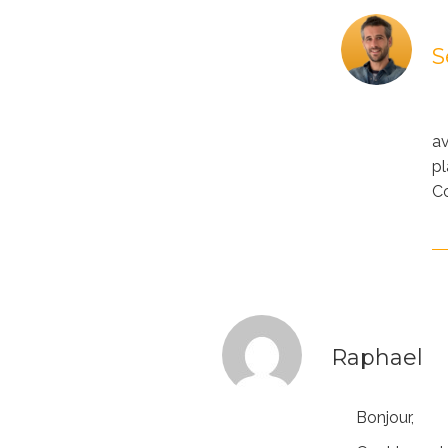
S
av
pl
Co
Raphael
Bonjour,