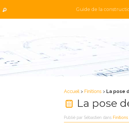
Guide de la constructi
Accueil
>
Finitions
>
La pose 
La pose d
Publié par
Sébastien
dans
Finitions