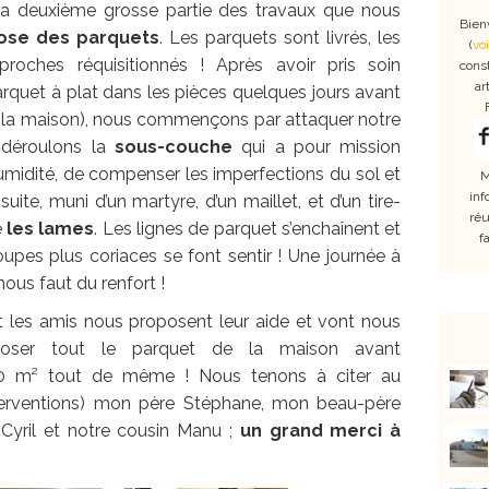
 la deuxième grosse partie des travaux que nous
Bien
pose des parquets
. Les parquets sont livrés, les
(
voi
oches réquisitionnés ! Après avoir pris soin
cons
ar
rquet à plat dans les pièces quelques jours avant
de la maison), nous commençons par attaquer notre
 déroulons la
sous-couche
qui a pour mission
midité, de compenser les imperfections du sol et
M
inf
uite, muni d’un martyre, d’un maillet, et d’un tire-
réu
e
les lames
. Les lignes de parquet s’enchaînent et
f
coupes plus coriaces se font sentir ! Une journée à
nous faut du renfort !
t les amis nous proposent leur aide et vont nous
poser tout le parquet de la maison avant
00 m² tout de même ! Nous tenons à citer au
nterventions) mon père Stéphane, mon beau-père
 Cyril et notre cousin Manu ;
un grand merci à