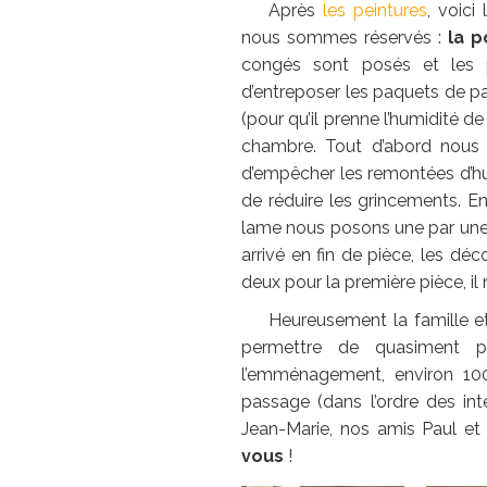
Après
les peintures
, voici
nous sommes réservés :
la 
congés sont posés et les pr
d’entreposer les paquets de pa
(pour qu’il prenne l’humidité 
chambre. Tout d’abord nous
d’empêcher les remontées d’hu
de réduire les grincements. Ens
lame nous posons une par un
arrivé en fin de pièce, les dé
deux pour la première pièce, il 
Heureusement la famille e
permettre de quasiment 
l’emménagement, environ 1
passage (dans l’ordre des i
Jean-Marie, nos amis Paul et
vous
!