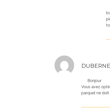
bo
pi
to
DUBERNET
Bonjour
Vous avez opté 
parquet ne doit 