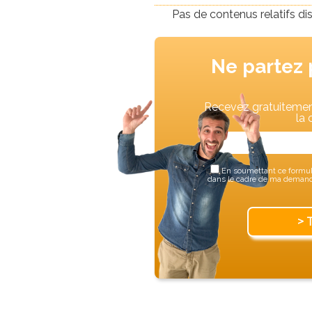
Pas de contenus relatifs di
Ne partez 
Recevez gratuitement
la 
En soumettant ce formula
dans le cadre de ma demande