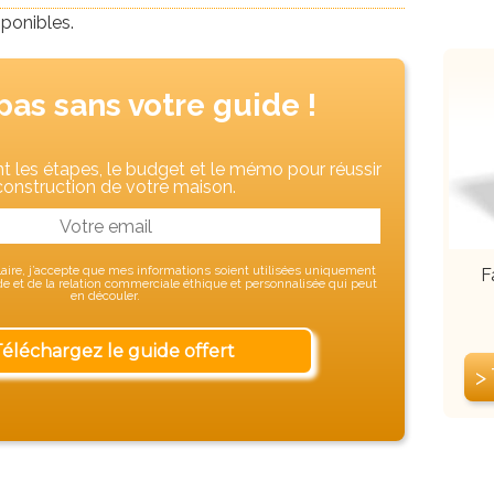
sponibles.
pas sans votre guide !
 les étapes, le budget et le mémo pour réussir
construction de votre maison.
ire, j’accepte que mes informations soient utilisées uniquement
F
 et de la relation commerciale éthique et personnalisée qui peut
en découler.
>