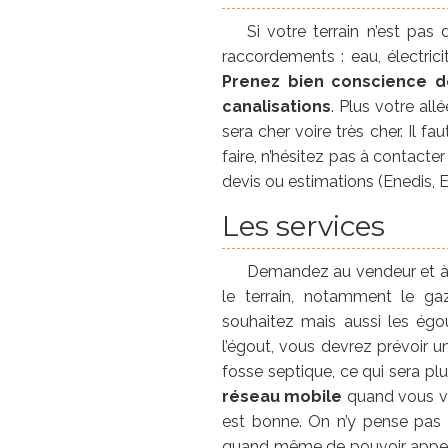
Si votre terrain n’est pas 
raccordements : eau, électrici
Prenez bien conscience de
canalisations
. Plus votre al
sera cher voire très cher. Il 
faire, n’hésitez pas à contact
devis ou estimations (Enedis, E
Les services
Demandez au vendeur et à 
le terrain, notamment le gaz
souhaitez mais aussi les égou
l’égout, vous devrez prévoir u
fosse septique, ce qui sera pl
réseau mobile
quand vous vis
est bonne. On n’y pense pas f
quand même de pouvoir appeler