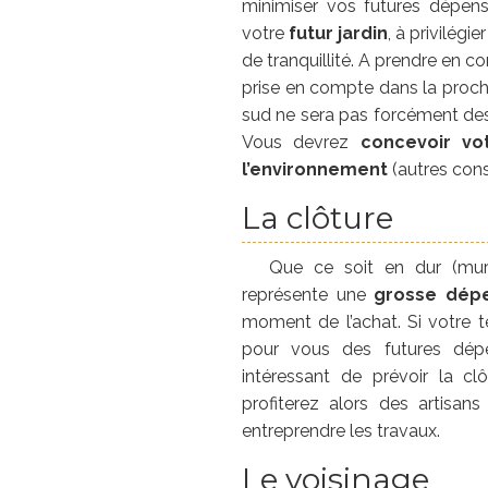
minimiser vos futures dépen
votre
futur jardin
, à privilégi
de tranquillité. A prendre en c
prise en compte dans la proch
sud ne sera pas forcément des 
Vous devrez
concevoir vo
l’environnement
(autres const
La clôture
Que ce soit en dur (murs,
représente une
grosse dép
moment de l’achat. Si votre t
pour vous des futures dépe
intéressant de prévoir la cl
profiterez alors des artisan
entreprendre les travaux.
Le voisinage