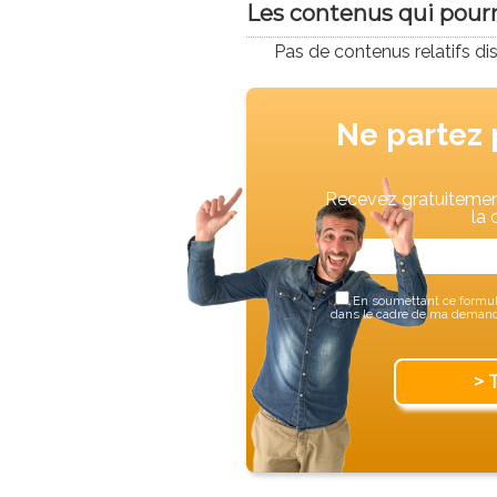
Les contenus qui pourra
Pas de contenus relatifs di
Ne partez 
Recevez gratuitement
la 
En soumettant ce formula
dans le cadre de ma demande