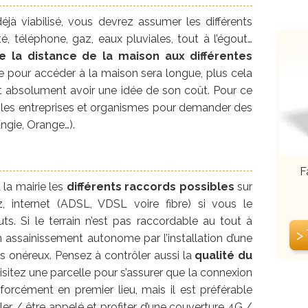
déjà viabilisé, vous devrez assumer les différents
té, téléphone, gaz, eaux pluviales, tout à l’égout…
 la distance de la maison aux différentes
lée pour accéder à la maison sera longue, plus cela
faut absolument avoir une idée de son coût. Pour ce
er les entreprises et organismes pour demander des
ngie, Orange…).
F
la mairie les
différents raccords possibles
sur
, internet (ADSL, VDSL voire fibre) si vous le
ts. Si le terrain n’est pas raccordable au tout à
>
n assainissement autonome par l’installation d’une
us onéreux. Pensez à contrôler aussi la
qualité du
itez une parcelle pour s’assurer que la connexion
orcément en premier lieu, mais il est préférable
 / être appelé et profiter d’une couverture 4G /