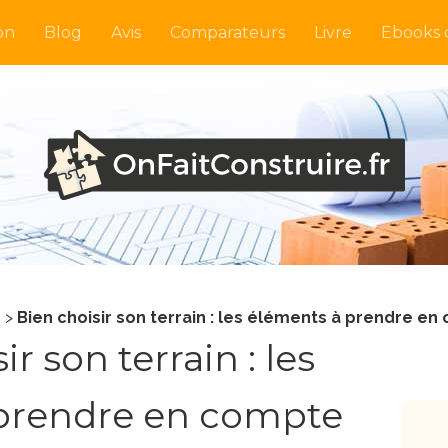
on
Blog
Avis
Comparateurs
Livre
Ebooks o
n
>
Bien choisir son terrain : les éléments à prendre e
r son terrain : les
prendre en compte