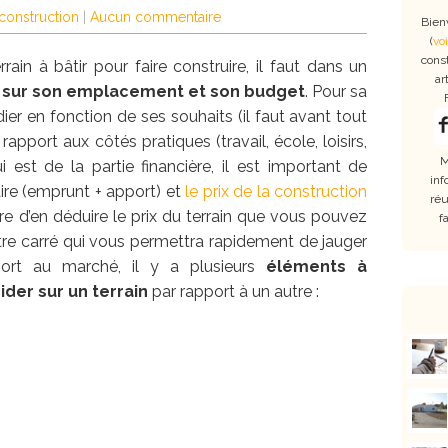
 construction
|
Aucun commentaire
Bien
(
voi
cons
ain à bâtir pour faire construire, il faut dans un
ar
d sur son emplacement et son budget
. Pour sa
tudier en fonction de ses souhaits (il faut avant tout
r rapport aux côtés pratiques (travail, école, loisirs,
M
 est de la partie financière, il est important de
inf
ire (emprunt + apport) et
le prix de la construction
réu
re d’en déduire le prix du terrain que vous pouvez
f
tre carré qui vous permettra rapidement de jauger
pport au marché, il y a plusieurs
éléments à
der sur un terrain
par rapport à un autre :