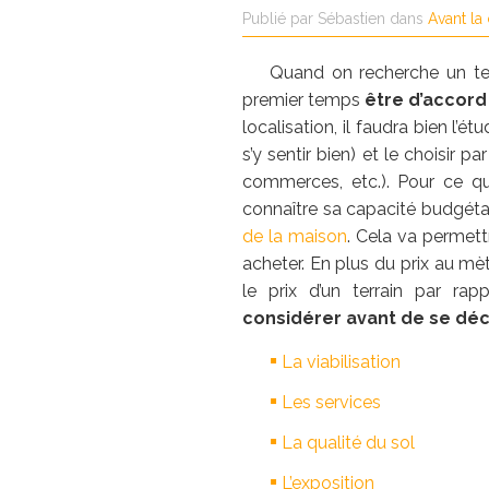
Publié par
Sébastien
dans
Avant la
Quand on recherche un terr
premier temps
être d’accor
localisation, il faudra bien l’é
s’y sentir bien) et le choisir pa
commerces, etc.). Pour ce qui
connaître sa capacité budgéta
de la maison
. Cela va permett
acheter. En plus du prix au mè
le prix d’un terrain par ra
considérer avant de se déci
La viabilisation
Les services
La qualité du sol
L’exposition