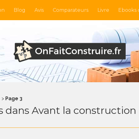
on
Blog
Avis
Comparateurs
Livre
Ebooks o
n
>
Page 3
és dans Avant la construction