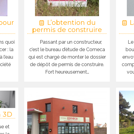
pour
L’obtention du
L
permis de construire
ns quoi
Passant par un constructeur,
Le
er : la
c’est le bureau d’étude de Comeca
bou
 l’eau
qui est chargé de monter le dossier
envoy
ociété
de dépôt de permis de construire.
compr
Fort heureusement…
vou
n 3D
ue et