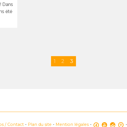
 ! Dans
ns été
1
2
3
s / Contact
-
Plan du site
-
Mention légales
-