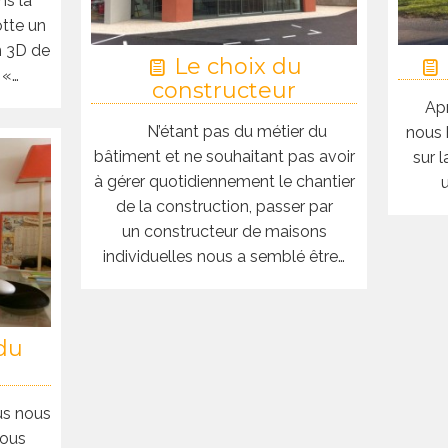
ns la
otte un
n 3D de
Le choix du
 «…
constructeur
Apr
N’étant pas du métier du
nous 
bâtiment et ne souhaitant pas avoir
sur 
à gérer quotidiennement le chantier
de la construction, passer par
un constructeur de maisons
individuelles nous a semblé être…
du
ous nous
nous