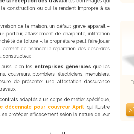
de la réception des travaux
les dommages qui
 la construction ou qui la rendent impropre à sa
livraison de la maison, un défaut grave apparaît –
 porteur, affaissement de charpente, infiltration
éité de toiture –, le propriétaire peut faire jouer
ci permet de financer la réparation des désordres
u constructeur.
 aussi bien les
entreprises générales
que les
, couvreurs, plombiers, électriciens, menuisiers,
sure de présenter une attestation d’assurance
F
travaux.
 contrats adaptés à un corps de métier spécifique,
ie décennale pour couvreur April
, qui illustre
>
se protéger efficacement selon la nature de leur