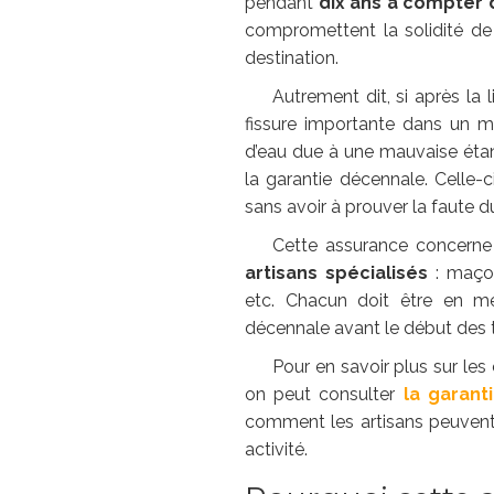
pendant
dix ans à compter 
compromettent la solidité de
destination.
Autrement dit, si après la 
fissure importante dans un mur
d’eau due à une mauvaise étanch
la garantie décennale. Celle-
sans avoir à prouver la faute d
Cette assurance concerne
artisans spécialisés
: maçons
etc. Chacun doit être en me
décennale avant le début des 
Pour en savoir plus sur les
on peut consulter
la garant
comment les artisans peuvent 
activité.