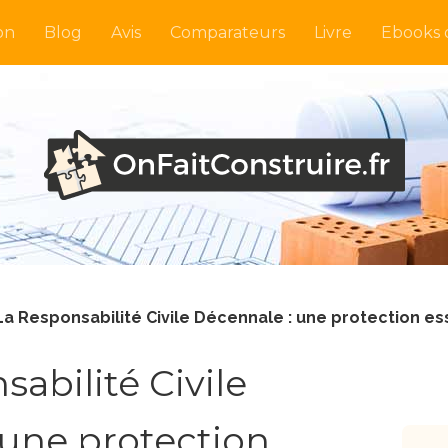
on
Blog
Avis
Comparateurs
Livre
Ebooks o
La Responsabilité Civile Décennale : une protection es
abilité Civile
 une protection