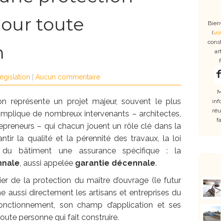
pour toute
Bien
(
voi
cons
n
ar
législation
|
Aucun commentaire
M
on représente un projet majeur, souvent le plus
inf
réu
 implique de nombreux intervenants – architectes,
f
repreneurs – qui chacun jouent un rôle clé dans la
ntir la qualité et la pérennité des travaux, la loi
 du bâtiment une assurance spécifique : la
nnale
, aussi appelée
garantie décennale
.
ier de la protection du maître d’ouvrage (le futur
ne aussi directement les artisans et entreprises du
nctionnement, son champ d’application et ses
toute personne qui fait construire.