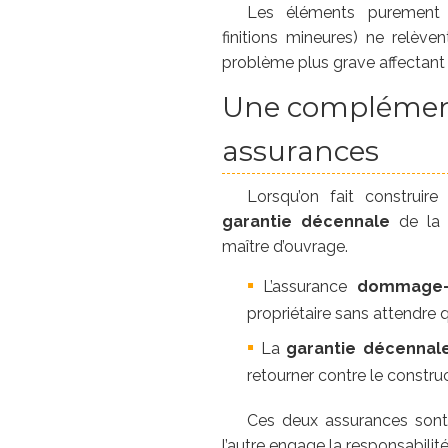
Les éléments purement es
finitions mineures) ne relèven
problème plus grave affectant l
Une complément
assurances
Lorsqu’on fait construire
garantie décennale
de l
maître d’ouvrage.
L’assurance
dommage-
propriétaire sans attendre q
La
garantie décennal
retourner contre le constru
Ces deux assurances sont 
l’autre engage la responsabilit