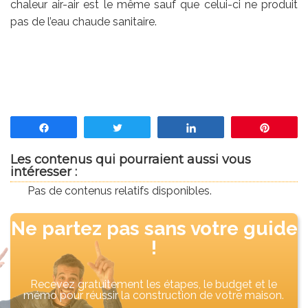
chaleur air-air est le même sauf que celui-ci ne produit
pas de l’eau chaude sanitaire.
Partagez
Tweetez
Partagez
Enregis
Les contenus qui pourraient aussi vous
intéresser :
Pas de contenus relatifs disponibles.
Ne partez pas sans votre guide
!
Recevez gratuitement les étapes, le budget et le
mémo pour réussir la construction de votre maison.