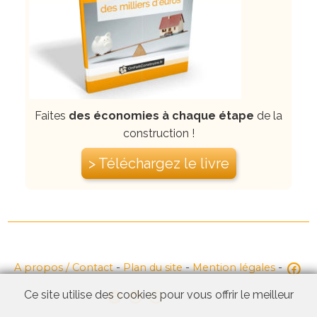
Faites
des économies à chaque étape
de la
construction !
> Téléchargez le livre
A propos / Contact
-
Plan du site
-
Mention légales
-
Ce site utilise des cookies pour vous offrir le meilleur
-
© 2026