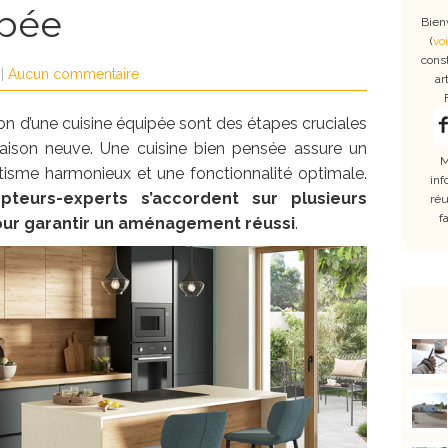
ipée
Bien
(
voi
cons
|
Aucun commentaire
ar
tion d’une cuisine équipée sont des étapes cruciales
aison neuve. Une cuisine bien pensée assure un
M
isme harmonieux et une fonctionnalité optimale.
inf
pteurs-experts s’accordent sur plusieurs
réu
f
ur garantir un aménagement réussi
.