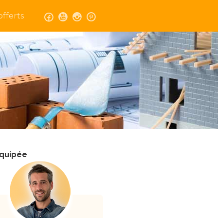
fferts
équipée