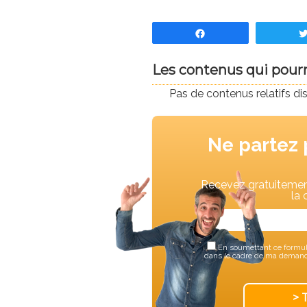
Partagez
Les contenus qui pourra
Pas de contenus relatifs di
Ne partez 
Recevez gratuitement
la 
En soumettant ce formula
dans le cadre de ma demande