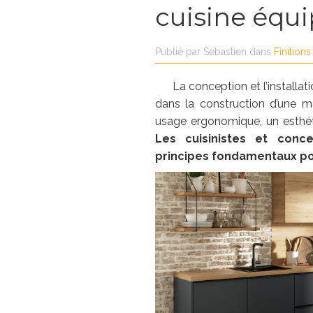
cuisine équ
Publié par
Sébastien
dans
Finitions
La conception et l’installa
dans la construction d’une m
usage ergonomique, un esthét
Les cuisinistes et conce
principes fondamentaux po