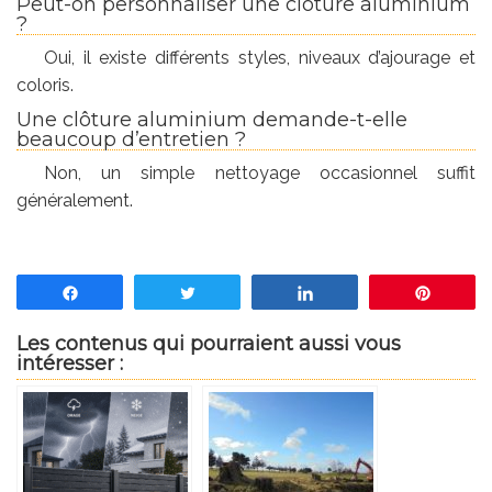
Peut-on personnaliser une clôture aluminium
?
Oui, il existe différents styles, niveaux d’ajourage et
coloris.
Une clôture aluminium demande-t-elle
beaucoup d’entretien ?
Non, un simple nettoyage occasionnel suffit
généralement.
Partagez
Tweetez
Partagez
Enregis
Les contenus qui pourraient aussi vous
intéresser :