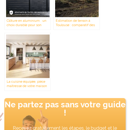
Clôture en aluminium : un
Estimation de terrain à
choix durable pour son
Toulouse : comparatif des
extérieur
options disponibles
La cuisine équipée, pièce
maîtresse de votre maison
neuve : place à l’expertise
sur-mesure
Ne partez pas sans votre guide
!
Recevez gratuitement les étapes, le budget et le