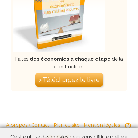
Faites
des économies à chaque étape
de la
construction !
> Téléchargez le livre
A propos / Contact
-
Plan du site
-
Mention légales
-
Ce site utilise des cookies pour vous offrir le meilleur
-
© 2026