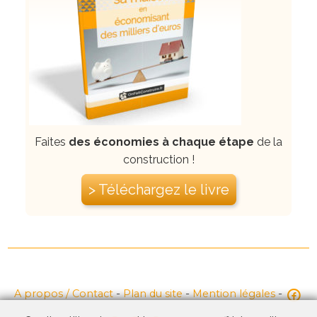
Faites
des économies à chaque étape
de la
construction !
> Téléchargez le livre
A propos / Contact
-
Plan du site
-
Mention légales
-